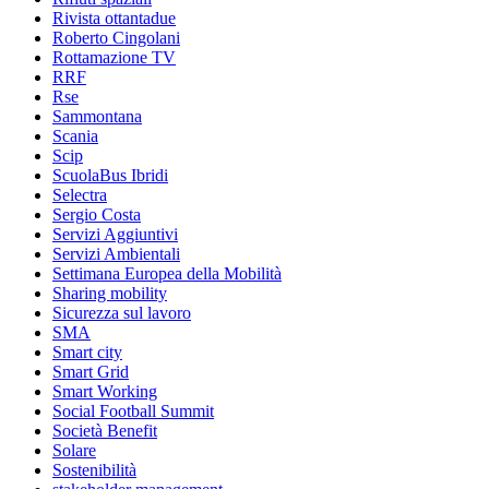
Rivista ottantadue
Roberto Cingolani
Rottamazione TV
RRF
Rse
Sammontana
Scania
Scip
ScuolaBus Ibridi
Selectra
Sergio Costa
Servizi Aggiuntivi
Servizi Ambientali
Settimana Europea della Mobilità
Sharing mobility
Sicurezza sul lavoro
SMA
Smart city
Smart Grid
Smart Working
Social Football Summit
Società Benefit
Solare
Sostenibilità