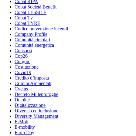
Cobat RIPA
Cobat Società Benefit
Cobat TESSILE
Cobat Tv
Cobat TYRE
Codice prevenzione incendi
Company Profile
Comunità circolari
Comunità energetica
Consorzi
Cop26
Corgom
Costituzione
Covid19
Credito d’imposta
Crimini Ambientali
Cyclus
Decreto Milleproroghe
Deloitte
Digitalizzazione
Diversità ed inclusione
Diversity Management
E-Mob
E-mobility
Earth Day