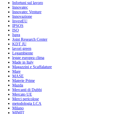
Infortuni sul lavoro
Innovatec
Innovatec Venture
Innovazione
InvestEU
IPSOS
ISO
Ispra
Joint Research Center
KDT JU
lavori green
Legambiente
legge europea clima
Made in Italy
Magazzini e Scaffalature
Mare
MASE
Materie Prime
Mazda
Mercanti di Dubbi
Mercato UE
Merci pericolose
metodologia LCA
Milano
MIMIT