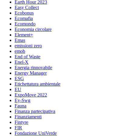
Earth Hour 2023
Easy Collect
Ecobonus
Ecomafia
Ecomondo
Economia circolare
Element+
Emas
emissioni zero
emob
End of Waste
Enel-X
Energia rinnovabile
Energy Manager
ESG
Etichettatura ambientale
EU
ExpoMove 2022
Ey-Swg
Fauna
Finanza partecipativa
Finanziamenti
Fintyre
FIR
Fondazione UniVerde