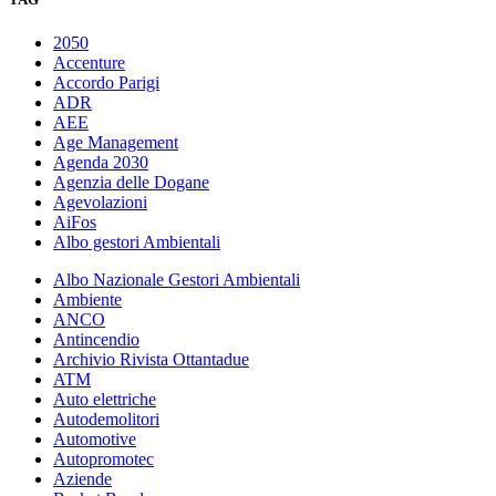
2050
Accenture
Accordo Parigi
ADR
AEE
Age Management
Agenda 2030
Agenzia delle Dogane
Agevolazioni
AiFos
Albo gestori Ambientali
Albo Nazionale Gestori Ambientali
Ambiente
ANCO
Antincendio
Archivio Rivista Ottantadue
ATM
Auto elettriche
Autodemolitori
Automotive
Autopromotec
Aziende