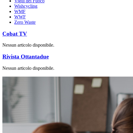
Vigili del Fuoco
Wishcycling
WMF
WWF
Zero Waste
Cobat TV
Nessun articolo disponibile.
Rivista Ottantadue
Nessun articolo disponibile.