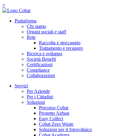
×
Piattaforma
Chi siamo
Organi sociali e staff
Rete
Raccolta e stoccaggio
Trattamento e recupero
Ricerca e sviluppo
Società Benefit
Certificazioni
Compliance
Collaborazioni
Servizi
Per Aziende
Per i Cittadini
Soluzioni
Percorso Cobat
Progetto Airbag
Easy Collect
Cobat Zero Waste
Soluzioni per il fotovoltaico
Cobat Academy