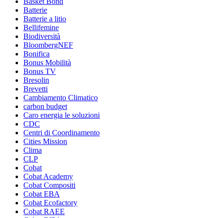
Basket Bond
Batterie
Batterie a litio
Bellifemine
Biodiversità
BloombergNEF
Bonifica
Bonus Mobilità
Bonus TV
Bresolin
Brevetti
Cambiamento Climatico
carbon budget
Caro energia le soluzioni
CDC
Centri di Coordinamento
Cities Mission
Clima
CLP
Cobat
Cobat Academy
Cobat Compositi
Cobat EBA
Cobat Ecofactory
Cobat RAEE