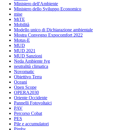
Ministero dell'Ambiente
Ministero dello Sviluppo Economico
mise
MiTE
Mobilità
Modello unico di Dichiarazione ambientale
Mostra Convegno Expocomfort 2022
Motus-E
MUD
MUD 2021
MUD Sanzioni
Neda Ambiente fvg
neutralità climatica
Novomatic
Obiettivo Terra
Oceani
Open Scope
OPERA2030
Oriente Occidente
Pannelli Fotovoltaici
PAV
Percorso Cobat
PES
Pile e accumulatori
Pimby