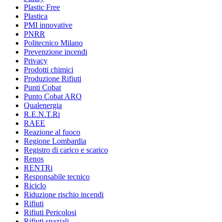
Plastic Free
Plastica
PMI innovative
PNRR
Politecnico Milano
Prevenzione incendi
Privacy
Prodotti chimici
Produzione Rifiuti
Punti Cobat
Punto Cobat ARO
Qualenergia
R.E.N.T.Ri
RAEE
Reazione al fuoco
Regione Lombardia
Registro di carico e scarico
Renos
RENTRi
Responsabile tecnico
Riciclo
Riduzione rischio incendi
Rifiuti
Rifiuti Pericolosi
Rifiuti spaziali