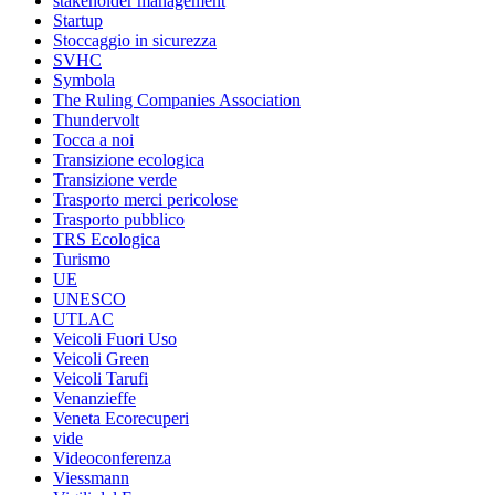
stakeholder management
Startup
Stoccaggio in sicurezza
SVHC
Symbola
The Ruling Companies Association
Thundervolt
Tocca a noi
Transizione ecologica
Transizione verde
Trasporto merci pericolose
Trasporto pubblico
TRS Ecologica
Turismo
UE
UNESCO
UTLAC
Veicoli Fuori Uso
Veicoli Green
Veicoli Tarufi
Venanzieffe
Veneta Ecorecuperi
vide
Videoconferenza
Viessmann