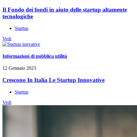
Il Fondo dei fondi in aiuto delle startup altamente
tecnologiche
Startup
Vedi
Informazioni di pubblica utilità
12 Gennaio 2023
Crescono In Italia Le Startup Innovative
Startup
Vedi