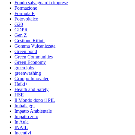
Fondo salvaguardia imprese
Formazione
Formula E
Fotovoltaico
G20
GDPR
Gen Z
Gestione Rifiuti
Gomma Vulcanizzata
Green bond
Green Communities
Green Economy
green jobs
greenwashing
Gruppo Innovatec
Haiki+
Health and Safety
HSE
Il Mondo dopo il PIL
Imballaggi
Impatto Ambientale
Impatto zero
In Aula
INAIL
Incentivi