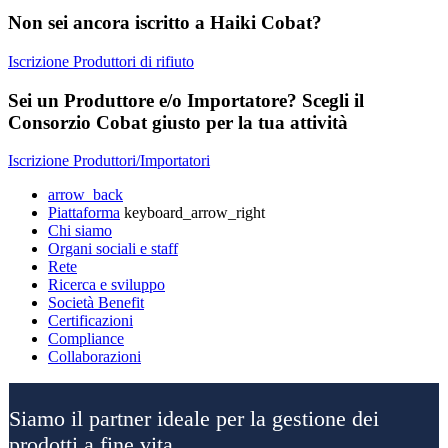
Non sei ancora iscritto a Haiki Cobat?
Iscrizione Produttori di rifiuto
Sei un Produttore e/o Importatore? Scegli il
Consorzio Cobat giusto per la tua attività
Iscrizione Produttori/Importatori
arrow_back
Piattaforma
keyboard_arrow_right
Chi siamo
Organi sociali e staff
Rete
Ricerca e sviluppo
Società Benefit
Certificazioni
Compliance
Collaborazioni
Siamo il partner ideale per la gestione dei
prodotti a fine vita.