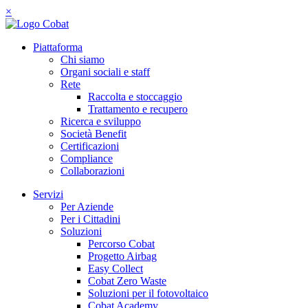
×
Piattaforma
Chi siamo
Organi sociali e staff
Rete
Raccolta e stoccaggio
Trattamento e recupero
Ricerca e sviluppo
Società Benefit
Certificazioni
Compliance
Collaborazioni
Servizi
Per Aziende
Per i Cittadini
Soluzioni
Percorso Cobat
Progetto Airbag
Easy Collect
Cobat Zero Waste
Soluzioni per il fotovoltaico
Cobat Academy