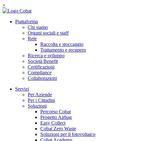
×
Piattaforma
Chi siamo
Organi sociali e staff
Rete
Raccolta e stoccaggio
Trattamento e recupero
Ricerca e sviluppo
Società Benefit
Certificazioni
Compliance
Collaborazioni
Servizi
Per Aziende
Per i Cittadini
Soluzioni
Percorso Cobat
Progetto Airbag
Easy Collect
Cobat Zero Waste
Soluzioni per il fotovoltaico
Cobat Academy