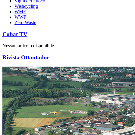
Vigili del Fuoco
Wishcycling
WMF
WWF
Zero Waste
Cobat TV
Nessun articolo disponibile.
Rivista Ottantadue