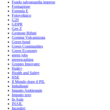
Fondo salvaguardia imprese
Formazione
Formula E
Fotovoltaico
G20
GDPR
Gen Z
Gestione Rifiuti
Gomma Vulcanizzata
Green bond
Green Communities
Green Economy
green jobs
greenwashing
Gruppo Innovatec
Haiki+
Health and Safety
HSE
Il Mondo dopo il PIL
Imballaggi
Impatto Ambientale
Impatto zero
In Aula
INAIL
Incentivi