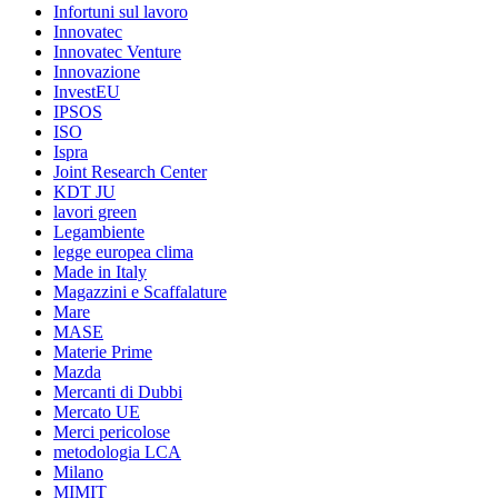
Infortuni sul lavoro
Innovatec
Innovatec Venture
Innovazione
InvestEU
IPSOS
ISO
Ispra
Joint Research Center
KDT JU
lavori green
Legambiente
legge europea clima
Made in Italy
Magazzini e Scaffalature
Mare
MASE
Materie Prime
Mazda
Mercanti di Dubbi
Mercato UE
Merci pericolose
metodologia LCA
Milano
MIMIT