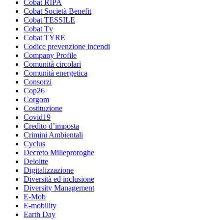
Cobat RIPA
Cobat Società Benefit
Cobat TESSILE
Cobat Tv
Cobat TYRE
Codice prevenzione incendi
Company Profile
Comunità circolari
Comunità energetica
Consorzi
Cop26
Corgom
Costituzione
Covid19
Credito d’imposta
Crimini Ambientali
Cyclus
Decreto Milleproroghe
Deloitte
Digitalizzazione
Diversità ed inclusione
Diversity Management
E-Mob
E-mobility
Earth Day