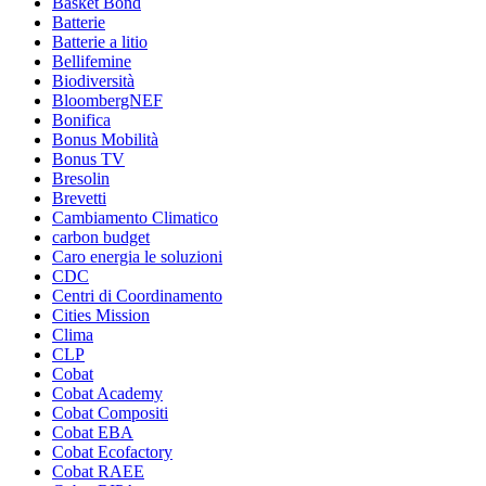
Basket Bond
Batterie
Batterie a litio
Bellifemine
Biodiversità
BloombergNEF
Bonifica
Bonus Mobilità
Bonus TV
Bresolin
Brevetti
Cambiamento Climatico
carbon budget
Caro energia le soluzioni
CDC
Centri di Coordinamento
Cities Mission
Clima
CLP
Cobat
Cobat Academy
Cobat Compositi
Cobat EBA
Cobat Ecofactory
Cobat RAEE