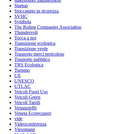
stakeholder management
Startup
Stoccaggio in sicurezza
SVHC
Symbola
The Ruling Companies Association
Thundervolt
Tocca a noi
Transizione ecologica
Transizione verde
Trasporto merci pericolose
Trasporto pubblico
TRS Ecologica
Turismo
UE
UNESCO
UTLAC
Veicoli Fuori Uso
Veicoli Green
Veicoli Tarufi
Venanzieffe
Veneta Ecorecuperi
vide
Videoconferenza
Viessmann