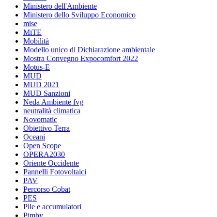
Ministero dell'Ambiente
Ministero dello Sviluppo Economico
mise
MiTE
Mobilità
Modello unico di Dichiarazione ambientale
Mostra Convegno Expocomfort 2022
Motus-E
MUD
MUD 2021
MUD Sanzioni
Neda Ambiente fvg
neutralità climatica
Novomatic
Obiettivo Terra
Oceani
Open Scope
OPERA2030
Oriente Occidente
Pannelli Fotovoltaici
PAV
Percorso Cobat
PES
Pile e accumulatori
Pimby