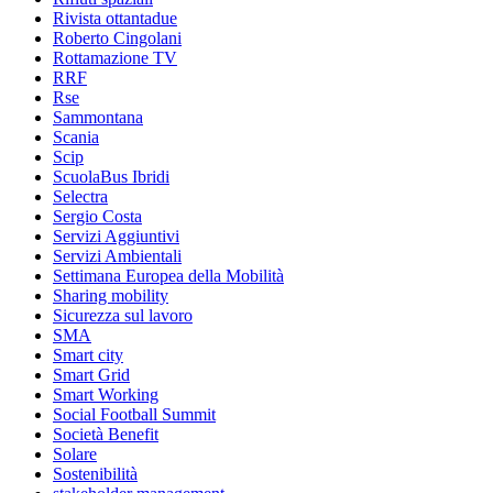
Rivista ottantadue
Roberto Cingolani
Rottamazione TV
RRF
Rse
Sammontana
Scania
Scip
ScuolaBus Ibridi
Selectra
Sergio Costa
Servizi Aggiuntivi
Servizi Ambientali
Settimana Europea della Mobilità
Sharing mobility
Sicurezza sul lavoro
SMA
Smart city
Smart Grid
Smart Working
Social Football Summit
Società Benefit
Solare
Sostenibilità