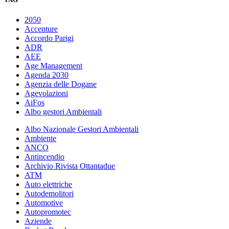
2050
Accenture
Accordo Parigi
ADR
AEE
Age Management
Agenda 2030
Agenzia delle Dogane
Agevolazioni
AiFos
Albo gestori Ambientali
Albo Nazionale Gestori Ambientali
Ambiente
ANCO
Antincendio
Archivio Rivista Ottantadue
ATM
Auto elettriche
Autodemolitori
Automotive
Autopromotec
Aziende