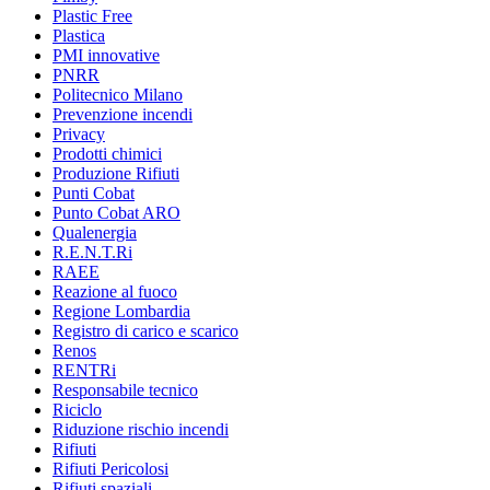
Plastic Free
Plastica
PMI innovative
PNRR
Politecnico Milano
Prevenzione incendi
Privacy
Prodotti chimici
Produzione Rifiuti
Punti Cobat
Punto Cobat ARO
Qualenergia
R.E.N.T.Ri
RAEE
Reazione al fuoco
Regione Lombardia
Registro di carico e scarico
Renos
RENTRi
Responsabile tecnico
Riciclo
Riduzione rischio incendi
Rifiuti
Rifiuti Pericolosi
Rifiuti spaziali