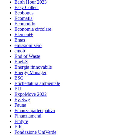
Earth Hour 2023
Easy Collect
Ecobonus
Ecomafia
Ecomondo
Economia circolare
Element+
Emas
emissioni zero
emob
End of Waste
Enel-X
Energia rinnovabile
Energy Manager
ESG
Etichettatura ambientale
EU
ExpoMove 2022
Ey-Swg
Fauna
Finanza partecipativa
Finanziamenti
Fintyre
FIR
Fondazione UniVerde