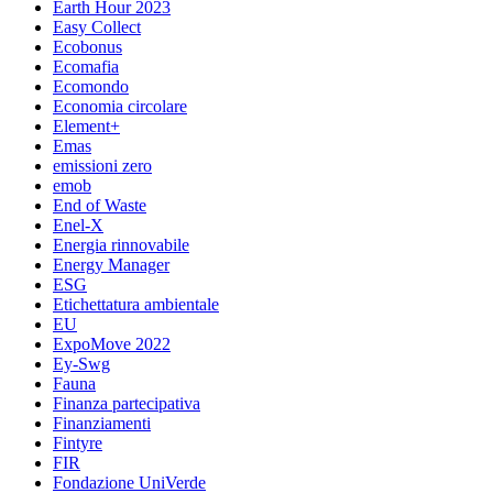
Earth Hour 2023
Easy Collect
Ecobonus
Ecomafia
Ecomondo
Economia circolare
Element+
Emas
emissioni zero
emob
End of Waste
Enel-X
Energia rinnovabile
Energy Manager
ESG
Etichettatura ambientale
EU
ExpoMove 2022
Ey-Swg
Fauna
Finanza partecipativa
Finanziamenti
Fintyre
FIR
Fondazione UniVerde