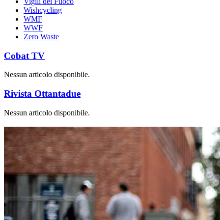
Vigili del Fuoco
Wishcycling
WMF
WWF
Zero Waste
Cobat TV
Nessun articolo disponibile.
Rivista Ottantadue
Nessun articolo disponibile.