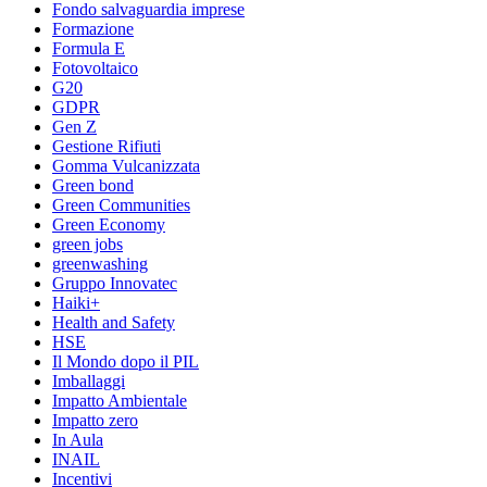
Fondo salvaguardia imprese
Formazione
Formula E
Fotovoltaico
G20
GDPR
Gen Z
Gestione Rifiuti
Gomma Vulcanizzata
Green bond
Green Communities
Green Economy
green jobs
greenwashing
Gruppo Innovatec
Haiki+
Health and Safety
HSE
Il Mondo dopo il PIL
Imballaggi
Impatto Ambientale
Impatto zero
In Aula
INAIL
Incentivi