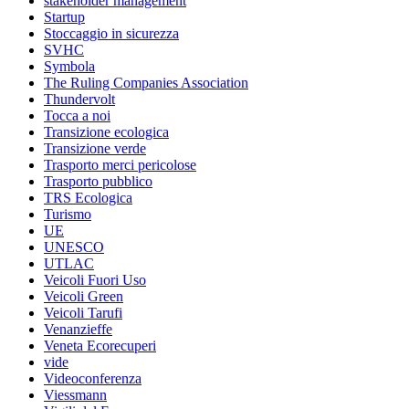
stakeholder management
Startup
Stoccaggio in sicurezza
SVHC
Symbola
The Ruling Companies Association
Thundervolt
Tocca a noi
Transizione ecologica
Transizione verde
Trasporto merci pericolose
Trasporto pubblico
TRS Ecologica
Turismo
UE
UNESCO
UTLAC
Veicoli Fuori Uso
Veicoli Green
Veicoli Tarufi
Venanzieffe
Veneta Ecorecuperi
vide
Videoconferenza
Viessmann