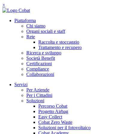
×
Piattaforma
Chi siamo
Organi sociali e staff
Rete
Raccolta e stoccaggio
Trattamento e recupero
Ricerca e sviluppo
Società Benefit
Certificazioni
Compliance
Collaborazioni
Servizi
Per Aziende
Per i Cittadini
Soluzioni
Percorso Cobat
Progetto Airbag
Easy Collect
Cobat Zero Waste
Soluzioni per il fotovoltaico
Cobat Academy