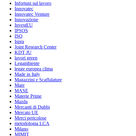
Infortuni sul lavoro
Innovatec
Innovatec Venture
Innovazione
InvestEU
IPSOS
ISO
Ispra
Joint Research Center
KDT JU
lavori green
Legambiente
legge europea clima
Made in Italy
Magazzini e Scaffalature
Mare
MASE
Materie Prime
Mazda
Mercanti di Dubbi
Mercato UE
Merci pericolose
metodologia LCA
Milano
MIMIT