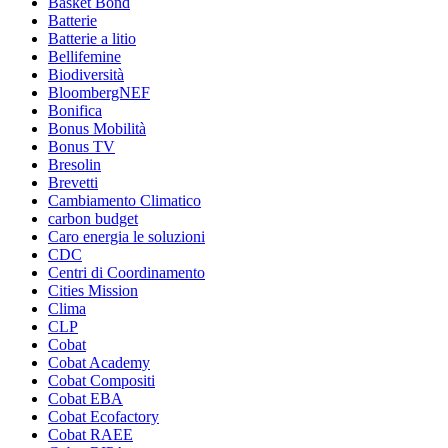
Basket Bond
Batterie
Batterie a litio
Bellifemine
Biodiversità
BloombergNEF
Bonifica
Bonus Mobilità
Bonus TV
Bresolin
Brevetti
Cambiamento Climatico
carbon budget
Caro energia le soluzioni
CDC
Centri di Coordinamento
Cities Mission
Clima
CLP
Cobat
Cobat Academy
Cobat Compositi
Cobat EBA
Cobat Ecofactory
Cobat RAEE