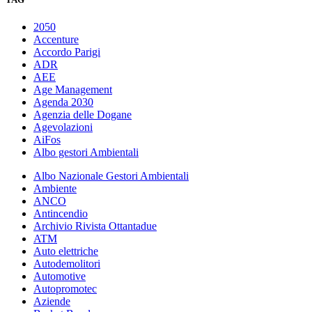
2050
Accenture
Accordo Parigi
ADR
AEE
Age Management
Agenda 2030
Agenzia delle Dogane
Agevolazioni
AiFos
Albo gestori Ambientali
Albo Nazionale Gestori Ambientali
Ambiente
ANCO
Antincendio
Archivio Rivista Ottantadue
ATM
Auto elettriche
Autodemolitori
Automotive
Autopromotec
Aziende