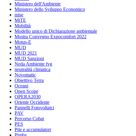
Ministero dell'Ambiente
Ministero dello Sviluppo Economico
mise
MiTE
Mobilità
Modello unico di Dichiarazione ambientale
Mostra Convegno Expocomfort 2022
Motus-E
MUD
MUD 2021
MUD Sanzioni
Neda Ambiente fvg
neutralità climatica
Novomatic
Obiettivo Terra
Oceani
Open Scope
OPERA2030
Oriente Occidente
Pannelli Fotovoltaici
PAV
Percorso Cobat
PES
Pile e accumulatori
Pimby