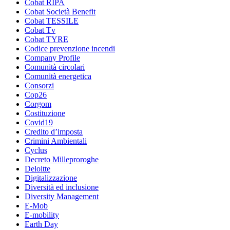
Cobat RIPA
Cobat Società Benefit
Cobat TESSILE
Cobat Tv
Cobat TYRE
Codice prevenzione incendi
Company Profile
Comunità circolari
Comunità energetica
Consorzi
Cop26
Corgom
Costituzione
Covid19
Credito d’imposta
Crimini Ambientali
Cyclus
Decreto Milleproroghe
Deloitte
Digitalizzazione
Diversità ed inclusione
Diversity Management
E-Mob
E-mobility
Earth Day