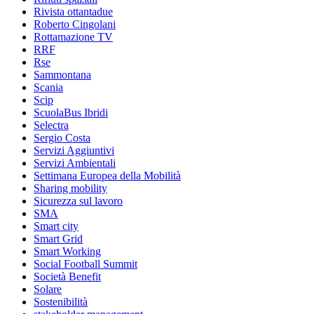
Rivista ottantadue
Roberto Cingolani
Rottamazione TV
RRF
Rse
Sammontana
Scania
Scip
ScuolaBus Ibridi
Selectra
Sergio Costa
Servizi Aggiuntivi
Servizi Ambientali
Settimana Europea della Mobilità
Sharing mobility
Sicurezza sul lavoro
SMA
Smart city
Smart Grid
Smart Working
Social Football Summit
Società Benefit
Solare
Sostenibilità