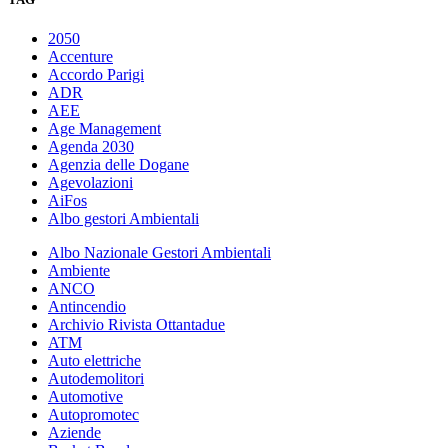
2050
Accenture
Accordo Parigi
ADR
AEE
Age Management
Agenda 2030
Agenzia delle Dogane
Agevolazioni
AiFos
Albo gestori Ambientali
Albo Nazionale Gestori Ambientali
Ambiente
ANCO
Antincendio
Archivio Rivista Ottantadue
ATM
Auto elettriche
Autodemolitori
Automotive
Autopromotec
Aziende