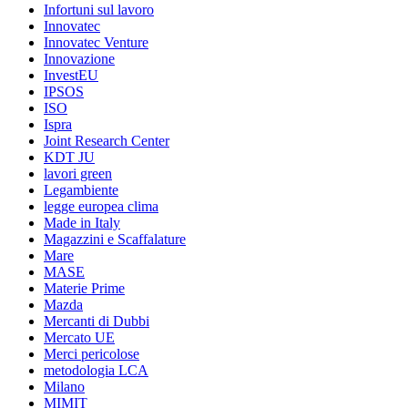
Infortuni sul lavoro
Innovatec
Innovatec Venture
Innovazione
InvestEU
IPSOS
ISO
Ispra
Joint Research Center
KDT JU
lavori green
Legambiente
legge europea clima
Made in Italy
Magazzini e Scaffalature
Mare
MASE
Materie Prime
Mazda
Mercanti di Dubbi
Mercato UE
Merci pericolose
metodologia LCA
Milano
MIMIT