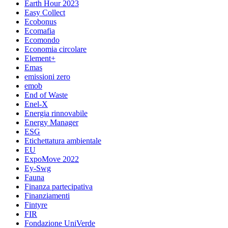
Earth Hour 2023
Easy Collect
Ecobonus
Ecomafia
Ecomondo
Economia circolare
Element+
Emas
emissioni zero
emob
End of Waste
Enel-X
Energia rinnovabile
Energy Manager
ESG
Etichettatura ambientale
EU
ExpoMove 2022
Ey-Swg
Fauna
Finanza partecipativa
Finanziamenti
Fintyre
FIR
Fondazione UniVerde