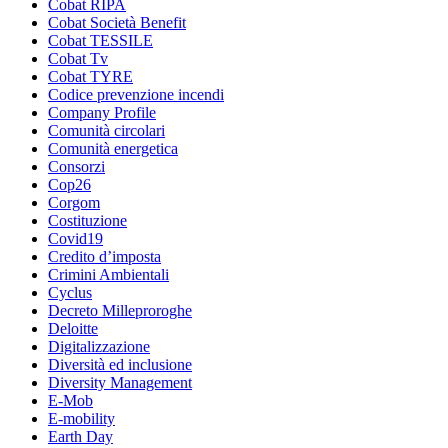
Cobat RIPA
Cobat Società Benefit
Cobat TESSILE
Cobat Tv
Cobat TYRE
Codice prevenzione incendi
Company Profile
Comunità circolari
Comunità energetica
Consorzi
Cop26
Corgom
Costituzione
Covid19
Credito d’imposta
Crimini Ambientali
Cyclus
Decreto Milleproroghe
Deloitte
Digitalizzazione
Diversità ed inclusione
Diversity Management
E-Mob
E-mobility
Earth Day