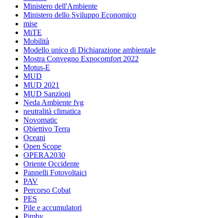
Ministero dell'Ambiente
Ministero dello Sviluppo Economico
mise
MiTE
Mobilità
Modello unico di Dichiarazione ambientale
Mostra Convegno Expocomfort 2022
Motus-E
MUD
MUD 2021
MUD Sanzioni
Neda Ambiente fvg
neutralità climatica
Novomatic
Obiettivo Terra
Oceani
Open Scope
OPERA2030
Oriente Occidente
Pannelli Fotovoltaici
PAV
Percorso Cobat
PES
Pile e accumulatori
Pimby