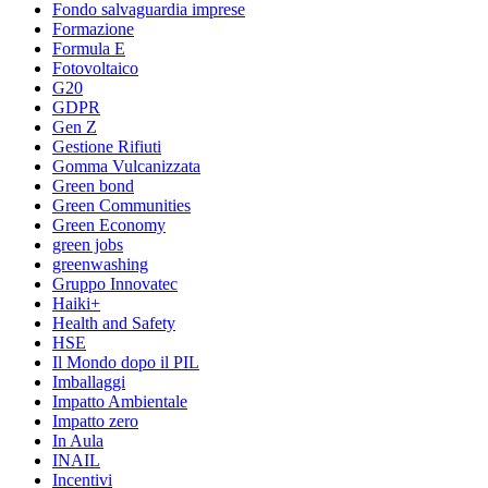
Fondo salvaguardia imprese
Formazione
Formula E
Fotovoltaico
G20
GDPR
Gen Z
Gestione Rifiuti
Gomma Vulcanizzata
Green bond
Green Communities
Green Economy
green jobs
greenwashing
Gruppo Innovatec
Haiki+
Health and Safety
HSE
Il Mondo dopo il PIL
Imballaggi
Impatto Ambientale
Impatto zero
In Aula
INAIL
Incentivi