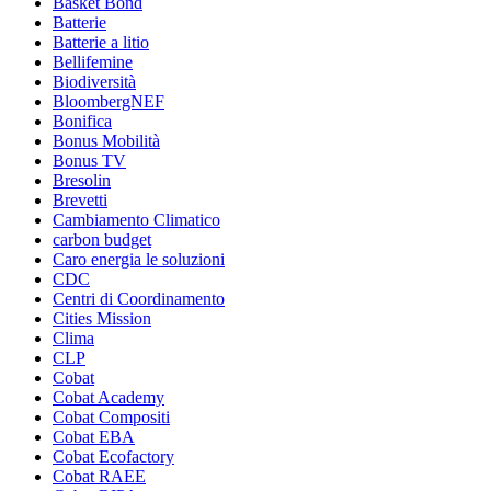
Basket Bond
Batterie
Batterie a litio
Bellifemine
Biodiversità
BloombergNEF
Bonifica
Bonus Mobilità
Bonus TV
Bresolin
Brevetti
Cambiamento Climatico
carbon budget
Caro energia le soluzioni
CDC
Centri di Coordinamento
Cities Mission
Clima
CLP
Cobat
Cobat Academy
Cobat Compositi
Cobat EBA
Cobat Ecofactory
Cobat RAEE