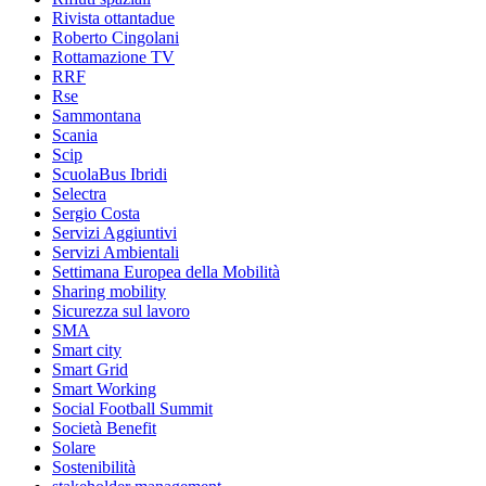
Rivista ottantadue
Roberto Cingolani
Rottamazione TV
RRF
Rse
Sammontana
Scania
Scip
ScuolaBus Ibridi
Selectra
Sergio Costa
Servizi Aggiuntivi
Servizi Ambientali
Settimana Europea della Mobilità
Sharing mobility
Sicurezza sul lavoro
SMA
Smart city
Smart Grid
Smart Working
Social Football Summit
Società Benefit
Solare
Sostenibilità