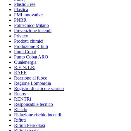
Plastic Free
Plastica
PMI innovative
PNRR
Politecnico Milano
Prevenzione incendi
Privacy
Prodotti chimici
Produzione Rifiuti
Punti Cobat
Punto Cobat ARO
Qualenergia
R.E.N.T.Ri
RAEE
Reazione al fuoco
Regione Lombardia
Registro di carico e scarico
Renos
RENTRi
Responsabile tecnico
Riciclo
Riduzione rischio incendi
Rifiuti
Rifiuti Pericolosi
Rifiuti spaziali