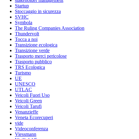
stakeholder management
Startup
Stoccaggio in sicurezza
SVHC
Symbola
The Ruling Companies Association
Thundervolt
Tocca a noi
Transizione ecologica
Transizione verde
Trasporto merci pericolose
Trasporto pubblico
TRS Ecologica
Turismo
UE
UNESCO
UTLAC
Veicoli Fuori Uso
Veicoli Green
Veicoli Tarufi
Venanzieffe
Veneta Ecorecuperi
vide
Videoconferenza
Viessmann