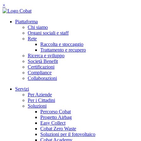
×
Piattaforma
Chi siamo
Organi sociali e staff
Rete
Raccolta e stoccaggio
Trattamento e recupero
Ricerca e sviluppo
Società Benefit
Certificazioni
Compliance
Collaborazioni
Servizi
Per Aziende
Per i Cittadini
Soluzioni
Percorso Cobat
Progetto Airbag
Easy Collect
Cobat Zero Waste
Soluzioni per il fotovoltaico
Cobat Academy