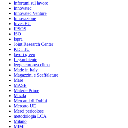
Infortuni sul lavoro
Innovatec
Innovatec Venture
Innovazione
InvestEU
IPSOS
ISO
Ispra
Joint Research Center
KDT JU
lavori green
Legambiente
legge europea clima
Made in Italy
Magazzini e Scaffalature
Mare
MASE
Materie Prime
Mazda
Mercanti di Dubbi
Mercato UE
Merci pericolose
metodologia LCA
Milano
MIMIT