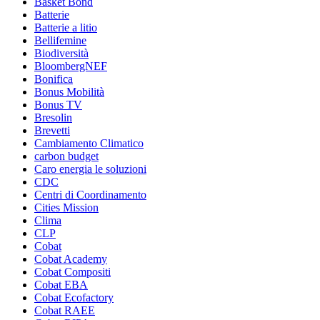
Basket Bond
Batterie
Batterie a litio
Bellifemine
Biodiversità
BloombergNEF
Bonifica
Bonus Mobilità
Bonus TV
Bresolin
Brevetti
Cambiamento Climatico
carbon budget
Caro energia le soluzioni
CDC
Centri di Coordinamento
Cities Mission
Clima
CLP
Cobat
Cobat Academy
Cobat Compositi
Cobat EBA
Cobat Ecofactory
Cobat RAEE