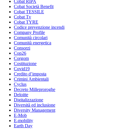
Cobat RIPA
Cobat Società Benefit
Cobat TESSILE
Cobat Tv
Cobat TYRE
Codice prevenzione incendi
Company Profile
Comunità circolari
Comunità energetica
Consorzi
Cop26
Corgom
Costituzione
Covid19
Credito d’imposta
Crimini Ambientali
Cyclus
Decreto Milleproroghe
Deloitte
Digitalizzazione
Diversità ed inclusione
Diversity Management
E-Mob
E-mobility
Earth Day