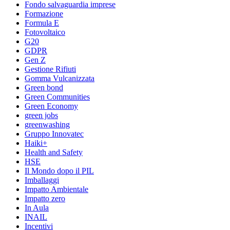
Fondo salvaguardia imprese
Formazione
Formula E
Fotovoltaico
G20
GDPR
Gen Z
Gestione Rifiuti
Gomma Vulcanizzata
Green bond
Green Communities
Green Economy
green jobs
greenwashing
Gruppo Innovatec
Haiki+
Health and Safety
HSE
Il Mondo dopo il PIL
Imballaggi
Impatto Ambientale
Impatto zero
In Aula
INAIL
Incentivi