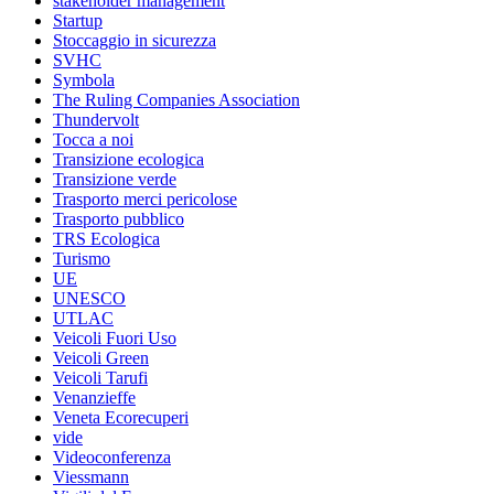
stakeholder management
Startup
Stoccaggio in sicurezza
SVHC
Symbola
The Ruling Companies Association
Thundervolt
Tocca a noi
Transizione ecologica
Transizione verde
Trasporto merci pericolose
Trasporto pubblico
TRS Ecologica
Turismo
UE
UNESCO
UTLAC
Veicoli Fuori Uso
Veicoli Green
Veicoli Tarufi
Venanzieffe
Veneta Ecorecuperi
vide
Videoconferenza
Viessmann