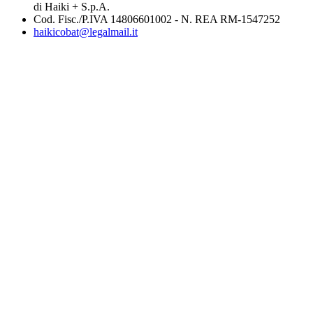
di Haiki + S.p.A.
Cod. Fisc./P.IVA 14806601002 - N. REA RM-1547252
haikicobat@legalmail.it