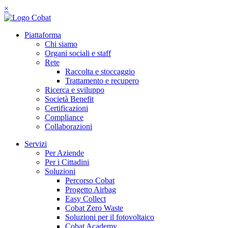
×
Piattaforma
Chi siamo
Organi sociali e staff
Rete
Raccolta e stoccaggio
Trattamento e recupero
Ricerca e sviluppo
Società Benefit
Certificazioni
Compliance
Collaborazioni
Servizi
Per Aziende
Per i Cittadini
Soluzioni
Percorso Cobat
Progetto Airbag
Easy Collect
Cobat Zero Waste
Soluzioni per il fotovoltaico
Cobat Academy