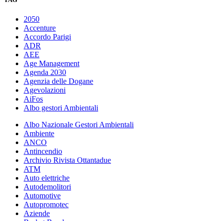
2050
Accenture
Accordo Parigi
ADR
AEE
Age Management
Agenda 2030
Agenzia delle Dogane
Agevolazioni
AiFos
Albo gestori Ambientali
Albo Nazionale Gestori Ambientali
Ambiente
ANCO
Antincendio
Archivio Rivista Ottantadue
ATM
Auto elettriche
Autodemolitori
Automotive
Autopromotec
Aziende