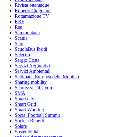
Rivista ottantadue
Roberto Cingolani
Rottamazione TV
RRF
Rse
Sammontana
Scania
Scip
ScuolaBus Ibridi
Selectra
Sergio Costa
Servizi Aggiuntivi
Servizi Ambientali
Settimana Europea della Mobilità
Sharing mobility
Sicurezza sul lavoro
SMA
Smart city
Smart Grid
Smart Working
Social Football Summit
Società Benefit
Solare
Sostenibilità