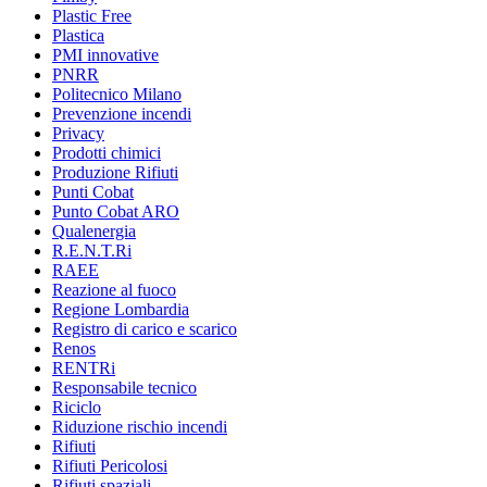
Plastic Free
Plastica
PMI innovative
PNRR
Politecnico Milano
Prevenzione incendi
Privacy
Prodotti chimici
Produzione Rifiuti
Punti Cobat
Punto Cobat ARO
Qualenergia
R.E.N.T.Ri
RAEE
Reazione al fuoco
Regione Lombardia
Registro di carico e scarico
Renos
RENTRi
Responsabile tecnico
Riciclo
Riduzione rischio incendi
Rifiuti
Rifiuti Pericolosi
Rifiuti spaziali