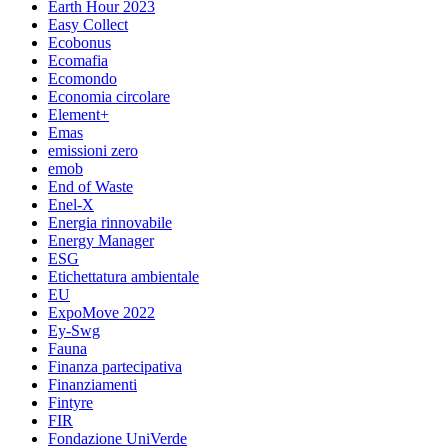
Earth Hour 2023
Easy Collect
Ecobonus
Ecomafia
Ecomondo
Economia circolare
Element+
Emas
emissioni zero
emob
End of Waste
Enel-X
Energia rinnovabile
Energy Manager
ESG
Etichettatura ambientale
EU
ExpoMove 2022
Ey-Swg
Fauna
Finanza partecipativa
Finanziamenti
Fintyre
FIR
Fondazione UniVerde