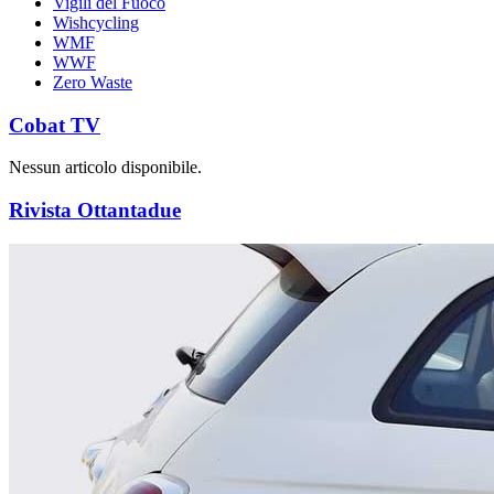
Vigili del Fuoco
Wishcycling
WMF
WWF
Zero Waste
Cobat TV
Nessun articolo disponibile.
Rivista Ottantadue