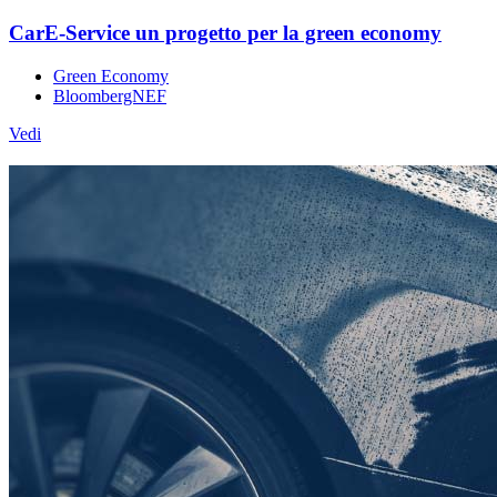
CarE-Service un progetto per la green economy
Green Economy
BloombergNEF
Vedi