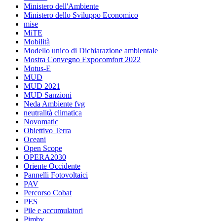
Ministero dell'Ambiente
Ministero dello Sviluppo Economico
mise
MiTE
Mobilità
Modello unico di Dichiarazione ambientale
Mostra Convegno Expocomfort 2022
Motus-E
MUD
MUD 2021
MUD Sanzioni
Neda Ambiente fvg
neutralità climatica
Novomatic
Obiettivo Terra
Oceani
Open Scope
OPERA2030
Oriente Occidente
Pannelli Fotovoltaici
PAV
Percorso Cobat
PES
Pile e accumulatori
Pimby