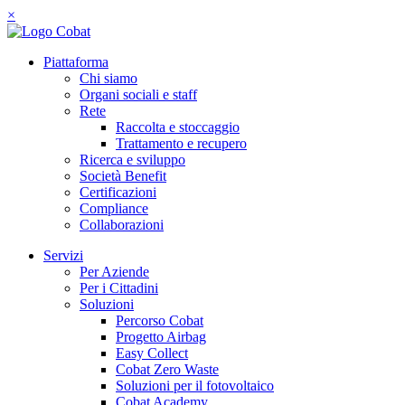
×
Piattaforma
Chi siamo
Organi sociali e staff
Rete
Raccolta e stoccaggio
Trattamento e recupero
Ricerca e sviluppo
Società Benefit
Certificazioni
Compliance
Collaborazioni
Servizi
Per Aziende
Per i Cittadini
Soluzioni
Percorso Cobat
Progetto Airbag
Easy Collect
Cobat Zero Waste
Soluzioni per il fotovoltaico
Cobat Academy