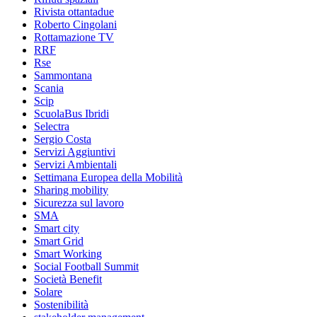
Rivista ottantadue
Roberto Cingolani
Rottamazione TV
RRF
Rse
Sammontana
Scania
Scip
ScuolaBus Ibridi
Selectra
Sergio Costa
Servizi Aggiuntivi
Servizi Ambientali
Settimana Europea della Mobilità
Sharing mobility
Sicurezza sul lavoro
SMA
Smart city
Smart Grid
Smart Working
Social Football Summit
Società Benefit
Solare
Sostenibilità