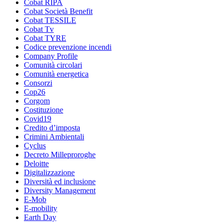
Cobat RIPA
Cobat Società Benefit
Cobat TESSILE
Cobat Tv
Cobat TYRE
Codice prevenzione incendi
Company Profile
Comunità circolari
Comunità energetica
Consorzi
Cop26
Corgom
Costituzione
Covid19
Credito d’imposta
Crimini Ambientali
Cyclus
Decreto Milleproroghe
Deloitte
Digitalizzazione
Diversità ed inclusione
Diversity Management
E-Mob
E-mobility
Earth Day