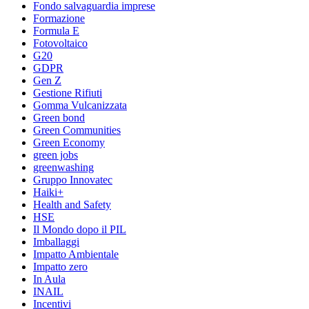
Fondo salvaguardia imprese
Formazione
Formula E
Fotovoltaico
G20
GDPR
Gen Z
Gestione Rifiuti
Gomma Vulcanizzata
Green bond
Green Communities
Green Economy
green jobs
greenwashing
Gruppo Innovatec
Haiki+
Health and Safety
HSE
Il Mondo dopo il PIL
Imballaggi
Impatto Ambientale
Impatto zero
In Aula
INAIL
Incentivi