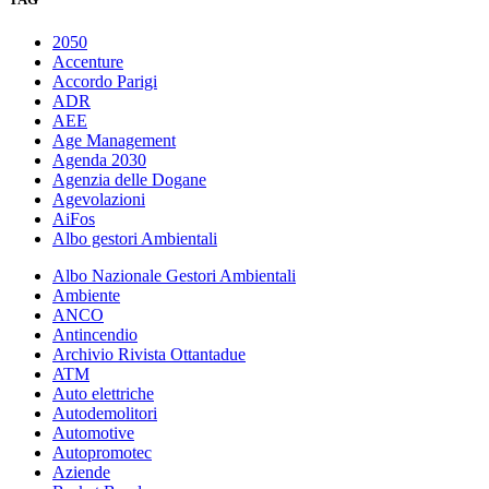
2050
Accenture
Accordo Parigi
ADR
AEE
Age Management
Agenda 2030
Agenzia delle Dogane
Agevolazioni
AiFos
Albo gestori Ambientali
Albo Nazionale Gestori Ambientali
Ambiente
ANCO
Antincendio
Archivio Rivista Ottantadue
ATM
Auto elettriche
Autodemolitori
Automotive
Autopromotec
Aziende