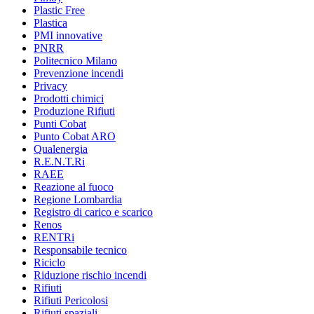
Plastic Free
Plastica
PMI innovative
PNRR
Politecnico Milano
Prevenzione incendi
Privacy
Prodotti chimici
Produzione Rifiuti
Punti Cobat
Punto Cobat ARO
Qualenergia
R.E.N.T.Ri
RAEE
Reazione al fuoco
Regione Lombardia
Registro di carico e scarico
Renos
RENTRi
Responsabile tecnico
Riciclo
Riduzione rischio incendi
Rifiuti
Rifiuti Pericolosi
Rifiuti spaziali