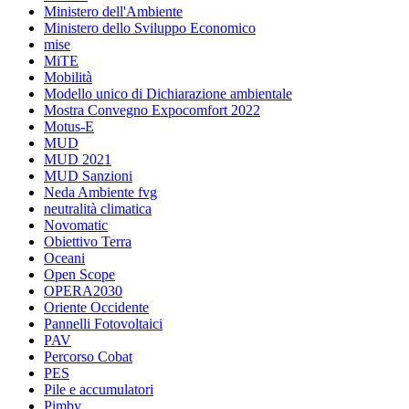
Ministero dell'Ambiente
Ministero dello Sviluppo Economico
mise
MiTE
Mobilità
Modello unico di Dichiarazione ambientale
Mostra Convegno Expocomfort 2022
Motus-E
MUD
MUD 2021
MUD Sanzioni
Neda Ambiente fvg
neutralità climatica
Novomatic
Obiettivo Terra
Oceani
Open Scope
OPERA2030
Oriente Occidente
Pannelli Fotovoltaici
PAV
Percorso Cobat
PES
Pile e accumulatori
Pimby