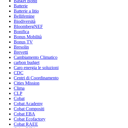
Basket Bond
Batterie
Batterie a litio
Bellifemine
Biodiversità
BloombergNEF
Bonifica
Bonus Mobilità
Bonus TV
Bresolin
Brevetti
Cambiamento Climatico
carbon budget
Caro energia le soluzioni
CDC
Centri di Coordinamento
Cities Mission
Clima
CLP
Cobat
Cobat Academy
Cobat Compositi
Cobat EBA
Cobat Ecofactory
Cobat RAEE