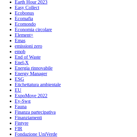
Earth Hour 2023
Easy Collect
Ecobonus
Ecomafia
Ecomondo
Economia circolare
Element+
Emas
emissioni zero
emob
End of Waste
Enel-X
Energia rinnovabile
Energy Manager
ESG
Etichettatura ambientale
EU
ExpoMove 2022
Ey-Swg
Fauna
Finanza partecipativa
Finanziamenti
Fintyre
FIR
Fondazione UniVerde