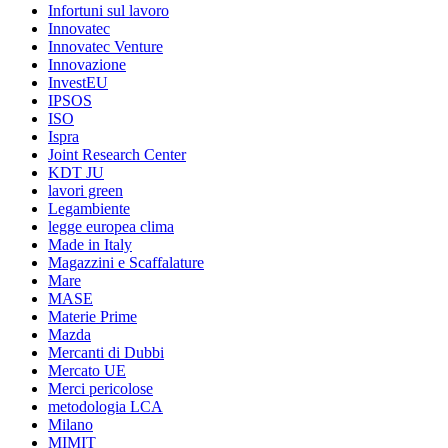
Infortuni sul lavoro
Innovatec
Innovatec Venture
Innovazione
InvestEU
IPSOS
ISO
Ispra
Joint Research Center
KDT JU
lavori green
Legambiente
legge europea clima
Made in Italy
Magazzini e Scaffalature
Mare
MASE
Materie Prime
Mazda
Mercanti di Dubbi
Mercato UE
Merci pericolose
metodologia LCA
Milano
MIMIT