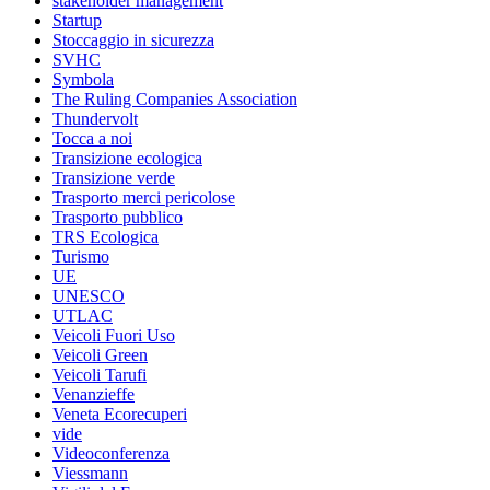
stakeholder management
Startup
Stoccaggio in sicurezza
SVHC
Symbola
The Ruling Companies Association
Thundervolt
Tocca a noi
Transizione ecologica
Transizione verde
Trasporto merci pericolose
Trasporto pubblico
TRS Ecologica
Turismo
UE
UNESCO
UTLAC
Veicoli Fuori Uso
Veicoli Green
Veicoli Tarufi
Venanzieffe
Veneta Ecorecuperi
vide
Videoconferenza
Viessmann