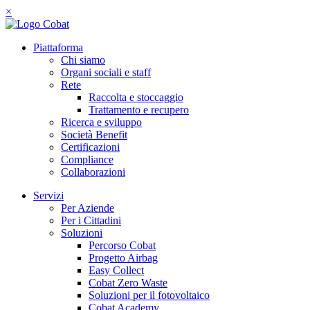
×
Piattaforma
Chi siamo
Organi sociali e staff
Rete
Raccolta e stoccaggio
Trattamento e recupero
Ricerca e sviluppo
Società Benefit
Certificazioni
Compliance
Collaborazioni
Servizi
Per Aziende
Per i Cittadini
Soluzioni
Percorso Cobat
Progetto Airbag
Easy Collect
Cobat Zero Waste
Soluzioni per il fotovoltaico
Cobat Academy