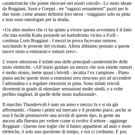
caratteristiche che potete ritrovare nei nostri veicoli». Le moto ideate
da Reggiani, Sassi e Greppi - tre “ragazzi sessantenni” pazzi per le
due ruote, come amano definirsi loro stessi - viaggiano solo su pista
e non sono omologate per la strada.
«Un altro motivo che ci ha spinto a vivere questa avventura è il fatto
che mia sorella Katia possiede un kartodromo vicino a Forlì -
continua Loris Reggiani - I mezzi in prova facevano rumore,
suscitando le proteste del vicinato. Allora abbiamo pensato a queste
nuove moto a emissioni e rumori zero».
L’essere silenziose è infatti una delle principali caratteristiche delle
moto elettriche. «All’inizio guidare un mezzo che non emette rumori
è molto strano, mette quasi i brividi - incalza l’ex campione - Piano
piano anche queste moto a emissioni zero riescono poi ad accendere
l’adrenalina e a regalare emozioni in pista. Sono infatti veicoli
divertenti in grado di stimolare sensazioni molto simili, e a volte
perfino migliori, di quelle delle moto tradizionali».
Il marchio Thundervolt è nato un anno e mezzo fa e si sta già
affermando. «Siamo i primi sul mercato e il prodotto piace, anche se
non è facile promuovere una novità di questo tipo, la gente sta
ancora alla finestra per vedere come si evolve il settore - aggiunge
Reggiani - Questo non toglie che il futuro appartiene ad auto e moto
elettriche, è solo una questione di tempo, e noi ci crediamo. E poi,