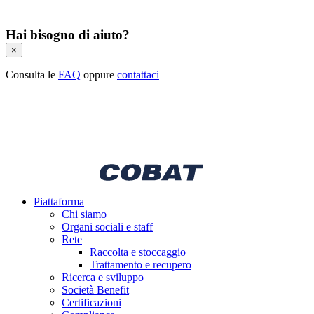
Hai bisogno di aiuto?
×
Consulta le
FAQ
oppure
contattaci
Piattaforma
Chi siamo
Organi sociali e staff
Rete
Raccolta e stoccaggio
Trattamento e recupero
Ricerca e sviluppo
Società Benefit
Certificazioni