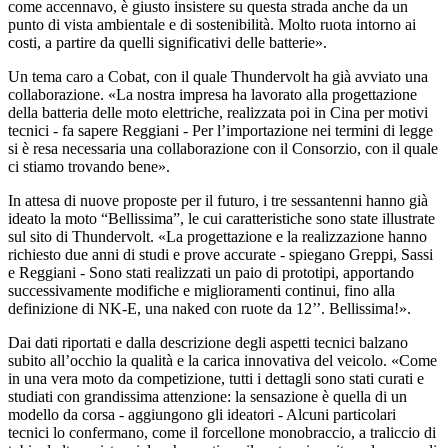
come accennavo, è giusto insistere su questa strada anche da un
punto di vista ambientale e di sostenibilità. Molto ruota intorno ai
costi, a partire da quelli significativi delle batterie».
Un tema caro a Cobat, con il quale Thundervolt ha già avviato una
collaborazione. «La nostra impresa ha lavorato alla progettazione
della batteria delle moto elettriche, realizzata poi in Cina per motivi
tecnici - fa sapere Reggiani - Per l’importazione nei termini di legge
si è resa necessaria una collaborazione con il Consorzio, con il quale
ci stiamo trovando bene».
In attesa di nuove proposte per il futuro, i tre sessantenni hanno già
ideato la moto “Bellissima”, le cui caratteristiche sono state illustrate
sul sito di Thundervolt. «La progettazione e la realizzazione hanno
richiesto due anni di studi e prove accurate - spiegano Greppi, Sassi
e Reggiani - Sono stati realizzati un paio di prototipi, apportando
successivamente modifiche e miglioramenti continui, fino alla
definizione di NK-E, una naked con ruote da 12’’. Bellissima!».
Dai dati riportati e dalla descrizione degli aspetti tecnici balzano
subito all’occhio la qualità e la carica innovativa del veicolo. «Come
in una vera moto da competizione, tutti i dettagli sono stati curati e
studiati con grandissima attenzione: la sensazione è quella di un
modello da corsa - aggiungono gli ideatori - Alcuni particolari
tecnici lo confermano, come il forcellone monobraccio, a traliccio di