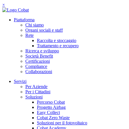
×
Piattaforma
Chi siamo
Organi sociali e staff
Rete
Raccolta e stoccaggio
Trattamento e recupero
Ricerca e sviluppo
Società Benefit
Certificazioni
Compliance
Collaborazioni
Servizi
Per Aziende
Per i Cittadini
Soluzioni
Percorso Cobat
Progetto Airbag
Easy Collect
Cobat Zero Waste
Soluzioni per il fotovoltaico
Cobat Academy