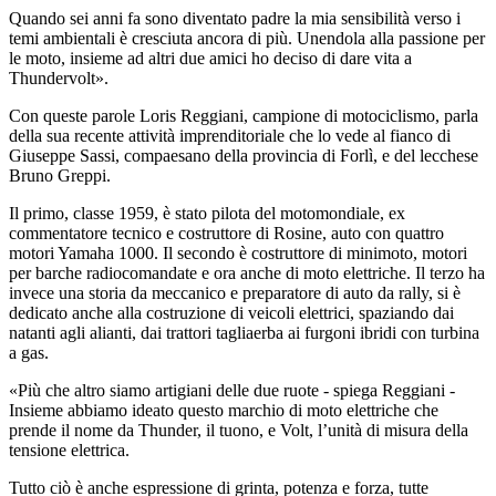
Quando sei anni fa sono diventato padre la mia sensibilità verso i
temi ambientali è cresciuta ancora di più. Unendola alla passione per
le moto, insieme ad altri due amici ho deciso di dare vita a
Thundervolt».
Con queste parole Loris Reggiani, campione di motociclismo, parla
della sua recente attività imprenditoriale che lo vede al fianco di
Giuseppe Sassi, compaesano della provincia di Forlì, e del lecchese
Bruno Greppi.
Il primo, classe 1959, è stato pilota del motomondiale, ex
commentatore tecnico e costruttore di Rosine, auto con quattro
motori Yamaha 1000. Il secondo è costruttore di minimoto, motori
per barche radiocomandate e ora anche di moto elettriche. Il terzo ha
invece una storia da meccanico e preparatore di auto da rally, si è
dedicato anche alla costruzione di veicoli elettrici, spaziando dai
natanti agli alianti, dai trattori tagliaerba ai furgoni ibridi con turbina
a gas.
«Più che altro siamo artigiani delle due ruote - spiega Reggiani -
Insieme abbiamo ideato questo marchio di moto elettriche che
prende il nome da Thunder, il tuono, e Volt, l’unità di misura della
tensione elettrica.
Tutto ciò è anche espressione di grinta, potenza e forza, tutte