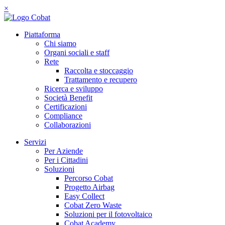
×
Piattaforma
Chi siamo
Organi sociali e staff
Rete
Raccolta e stoccaggio
Trattamento e recupero
Ricerca e sviluppo
Società Benefit
Certificazioni
Compliance
Collaborazioni
Servizi
Per Aziende
Per i Cittadini
Soluzioni
Percorso Cobat
Progetto Airbag
Easy Collect
Cobat Zero Waste
Soluzioni per il fotovoltaico
Cobat Academy