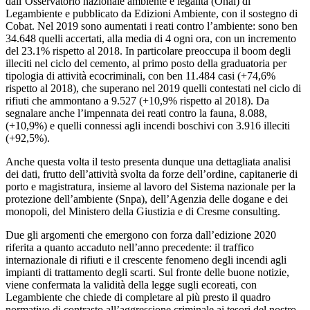
dall’Osservatorio nazionale ambiente e legalità (Onal) di
Legambiente e pubblicato da Edizioni Ambiente, con il sostegno di
Cobat. Nel 2019 sono aumentati i reati contro l’ambiente: sono ben
34.648 quelli accertati, alla media di 4 ogni ora, con un incremento
del 23.1% rispetto al 2018. In particolare preoccupa il boom degli
illeciti nel ciclo del cemento, al primo posto della graduatoria per
tipologia di attività ecocriminali, con ben 11.484 casi (+74,6%
rispetto al 2018), che superano nel 2019 quelli contestati nel ciclo di
rifiuti che ammontano a 9.527 (+10,9% rispetto al 2018). Da
segnalare anche l’impennata dei reati contro la fauna, 8.088,
(+10,9%) e quelli connessi agli incendi boschivi con 3.916 illeciti
(+92,5%).
Anche questa volta il testo presenta dunque una dettagliata analisi
dei dati, frutto dell’attività svolta da forze dell’ordine, capitanerie di
porto e magistratura, insieme al lavoro del Sistema nazionale per la
protezione dell’ambiente (Snpa), dell’Agenzia delle dogane e dei
monopoli, del Ministero della Giustizia e di Cresme consulting.
Due gli argomenti che emergono con forza dall’edizione 2020
riferita a quanto accaduto nell’anno precedente: il traffico
internazionale di rifiuti e il crescente fenomeno degli incendi agli
impianti di trattamento degli scarti. Sul fronte delle buone notizie,
viene confermata la validità della legge sugli ecoreati, con
Legambiente che chiede di completare al più presto il quadro
normativo di contrasto all’aggressione criminale ai tesori del nostro