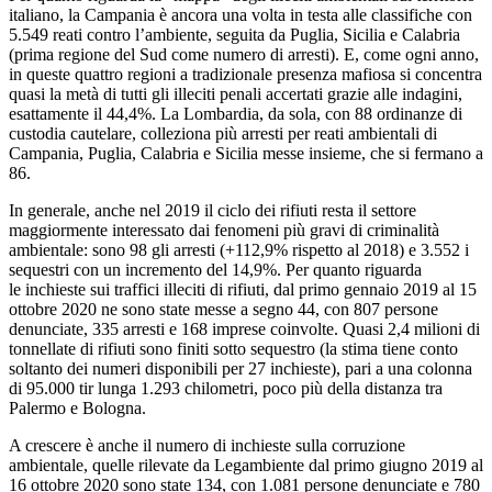
italiano, la Campania è ancora una volta in testa alle classifiche con
5.549 reati contro l’ambiente, seguita da Puglia, Sicilia e Calabria
(prima regione del Sud come numero di arresti). E, come ogni anno,
in queste quattro regioni a tradizionale presenza mafiosa si concentra
quasi la metà di tutti gli illeciti penali accertati grazie alle indagini,
esattamente il 44,4%. La Lombardia, da sola, con 88 ordinanze di
custodia cautelare, colleziona più arresti per reati ambientali di
Campania, Puglia, Calabria e Sicilia messe insieme, che si fermano a
86.
In generale, anche nel 2019 il ciclo dei rifiuti resta il settore
maggiormente interessato dai fenomeni più gravi di criminalità
ambientale: sono 98 gli arresti (+112,9% rispetto al 2018) e 3.552 i
sequestri con un incremento del 14,9%. Per quanto riguarda
le inchieste sui traffici illeciti di rifiuti, dal primo gennaio 2019 al 15
ottobre 2020 ne sono state messe a segno 44, con 807 persone
denunciate, 335 arresti e 168 imprese coinvolte. Quasi 2,4 milioni di
tonnellate di rifiuti sono finiti sotto sequestro (la stima tiene conto
soltanto dei numeri disponibili per 27 inchieste), pari a una colonna
di 95.000 tir lunga 1.293 chilometri, poco più della distanza tra
Palermo e Bologna.
A crescere è anche il numero di inchieste sulla corruzione
ambientale, quelle rilevate da Legambiente dal primo giugno 2019 al
16 ottobre 2020 sono state 134, con 1.081 persone denunciate e 780