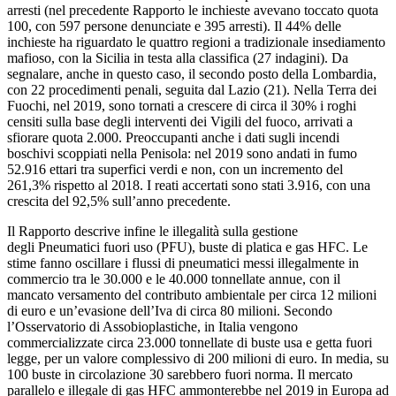
arresti (nel precedente Rapporto le inchieste avevano toccato quota
100, con 597 persone denunciate e 395 arresti). Il 44% delle
inchieste ha riguardato le quattro regioni a tradizionale insediamento
mafioso, con la Sicilia in testa alla classifica (27 indagini). Da
segnalare, anche in questo caso, il secondo posto della Lombardia,
con 22 procedimenti penali, seguita dal Lazio (21). Nella Terra dei
Fuochi, nel 2019, sono tornati a crescere di circa il 30% i roghi
censiti sulla base degli interventi dei Vigili del fuoco, arrivati a
sfiorare quota 2.000. Preoccupanti anche i dati sugli incendi
boschivi scoppiati nella Penisola: nel 2019 sono andati in fumo
52.916 ettari tra superfici verdi e non, con un incremento del
261,3% rispetto al 2018. I reati accertati sono stati 3.916, con una
crescita del 92,5% sull’anno precedente.
Il Rapporto descrive infine le illegalità sulla gestione
degli Pneumatici fuori uso (PFU), buste di platica e gas HFC. Le
stime fanno oscillare i flussi di pneumatici messi illegalmente in
commercio tra le 30.000 e le 40.000 tonnellate annue, con il
mancato versamento del contributo ambientale per circa 12 milioni
di euro e un’evasione dell’Iva di circa 80 milioni. Secondo
l’Osservatorio di Assobioplastiche, in Italia vengono
commercializzate circa 23.000 tonnellate di buste usa e getta fuori
legge, per un valore complessivo di 200 milioni di euro. In media, su
100 buste in circolazione 30 sarebbero fuori norma. Il mercato
parallelo e illegale di gas HFC ammonterebbe nel 2019 in Europa ad