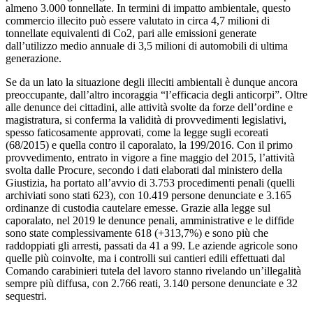
almeno 3.000 tonnellate. In termini di impatto ambientale, questo
commercio illecito può essere valutato in circa 4,7 milioni di
tonnellate equivalenti di Co2, pari alle emissioni generate
dall’utilizzo medio annuale di 3,5 milioni di automobili di ultima
generazione.
Se da un lato la situazione degli illeciti ambientali è dunque ancora
preoccupante, dall’altro incoraggia “l’efficacia degli anticorpi”. Oltre
alle denunce dei cittadini, alle attività svolte da forze dell’ordine e
magistratura, si conferma la validità di provvedimenti legislativi,
spesso faticosamente approvati, come la legge sugli ecoreati
(68/2015) e quella contro il caporalato, la 199/2016. Con il primo
provvedimento, entrato in vigore a fine maggio del 2015, l’attività
svolta dalle Procure, secondo i dati elaborati dal ministero della
Giustizia, ha portato all’avvio di 3.753 procedimenti penali (quelli
archiviati sono stati 623), con 10.419 persone denunciate e 3.165
ordinanze di custodia cautelare emesse. Grazie alla legge sul
caporalato, nel 2019 le denunce penali, amministrative e le diffide
sono state complessivamente 618 (+313,7%) e sono più che
raddoppiati gli arresti, passati da 41 a 99. Le aziende agricole sono
quelle più coinvolte, ma i controlli sui cantieri edili effettuati dal
Comando carabinieri tutela del lavoro stanno rivelando un’illegalità
sempre più diffusa, con 2.766 reati, 3.140 persone denunciate e 32
sequestri.