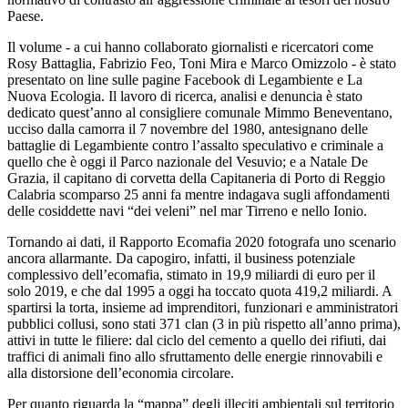
Paese.
Il volume - a cui hanno collaborato giornalisti e ricercatori come
Rosy Battaglia, Fabrizio Feo, Toni Mira e Marco Omizzolo - è stato
presentato on line sulle pagine Facebook di Legambiente e La
Nuova Ecologia. Il lavoro di ricerca, analisi e denuncia è stato
dedicato quest’anno al consigliere comunale Mimmo Beneventano,
ucciso dalla camorra il 7 novembre del 1980, antesignano delle
battaglie di Legambiente contro l’assalto speculativo e criminale a
quello che è oggi il Parco nazionale del Vesuvio; e a Natale De
Grazia, il capitano di corvetta della Capitaneria di Porto di Reggio
Calabria scomparso 25 anni fa mentre indagava sugli affondamenti
delle cosiddette navi “dei veleni” nel mar Tirreno e nello Ionio.
Tornando ai dati, il Rapporto Ecomafia 2020 fotografa uno scenario
ancora allarmante. Da capogiro, infatti, il business potenziale
complessivo dell’ecomafia, stimato in 19,9 miliardi di euro per il
solo 2019, e che dal 1995 a oggi ha toccato quota 419,2 miliardi. A
spartirsi la torta, insieme ad imprenditori, funzionari e amministratori
pubblici collusi, sono stati 371 clan (3 in più rispetto all’anno prima),
attivi in tutte le filiere: dal ciclo del cemento a quello dei rifiuti, dai
traffici di animali fino allo sfruttamento delle energie rinnovabili e
alla distorsione dell’economia circolare.
Per quanto riguarda la “mappa” degli illeciti ambientali sul territorio