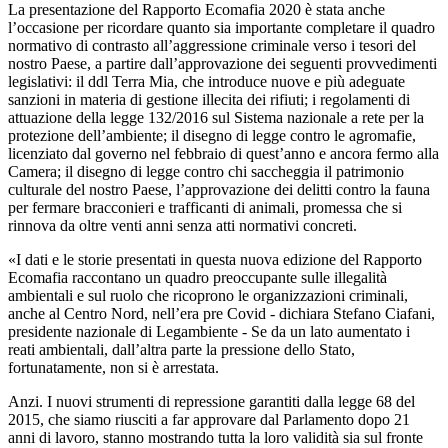
La presentazione del Rapporto Ecomafia 2020 è stata anche
l’occasione per ricordare quanto sia importante completare il quadro
normativo di contrasto all’aggressione criminale verso i tesori del
nostro Paese, a partire dall’approvazione dei seguenti provvedimenti
legislativi: il ddl Terra Mia, che introduce nuove e più adeguate
sanzioni in materia di gestione illecita dei rifiuti; i regolamenti di
attuazione della legge 132/2016 sul Sistema nazionale a rete per la
protezione dell’ambiente; il disegno di legge contro le agromafie,
licenziato dal governo nel febbraio di quest’anno e ancora fermo alla
Camera; il disegno di legge contro chi saccheggia il patrimonio
culturale del nostro Paese, l’approvazione dei delitti contro la fauna
per fermare bracconieri e trafficanti di animali, promessa che si
rinnova da oltre venti anni senza atti normativi concreti.
«I dati e le storie presentati in questa nuova edizione del Rapporto
Ecomafia raccontano un quadro preoccupante sulle illegalità
ambientali e sul ruolo che ricoprono le organizzazioni criminali,
anche al Centro Nord, nell’era pre Covid - dichiara Stefano Ciafani,
presidente nazionale di Legambiente - Se da un lato aumentato i
reati ambientali, dall’altra parte la pressione dello Stato,
fortunatamente, non si è arrestata.
Anzi. I nuovi strumenti di repressione garantiti dalla legge 68 del
2015, che siamo riusciti a far approvare dal Parlamento dopo 21
anni di lavoro, stanno mostrando tutta la loro validità sia sul fronte