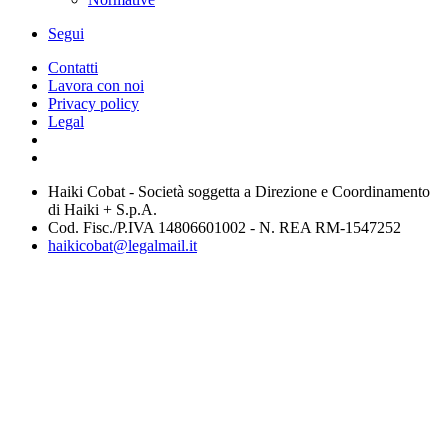
Segui
Contatti
Lavora con noi
Privacy policy
Legal
Haiki Cobat - Società soggetta a Direzione e Coordinamento
di Haiki + S.p.A.
Cod. Fisc./P.IVA 14806601002 - N. REA RM-1547252
haikicobat@legalmail.it