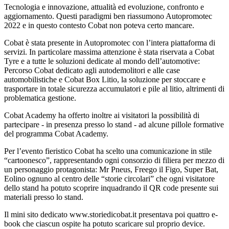
Tecnologia e innovazione, attualità ed evoluzione, confronto e
aggiornamento. Questi paradigmi ben riassumono Autopromotec
2022 e in questo contesto Cobat non poteva certo mancare.
Cobat è stata presente in Autopromotec con l’intera piattaforma di
servizi. In particolare massima attenzione è stata riservata a Cobat
Tyre e a tutte le soluzioni dedicate al mondo dell’automotive:
Percorso Cobat dedicato agli autodemolitori e alle case
automobilistiche e Cobat Box Litio, la soluzione per stoccare e
trasportare in totale sicurezza accumulatori e pile al litio, altrimenti di
problematica gestione.
Cobat Academy ha offerto inoltre ai visitatori la possibilità di
partecipare - in presenza presso lo stand - ad alcune pillole formative
del programma Cobat Academy.
Per l’evento fieristico Cobat ha scelto una comunicazione in stile
“cartoonesco”, rappresentando ogni consorzio di filiera per mezzo di
un personaggio protagonista: Mr Pneus, Freego il Figo, Super Bat,
Eolino ognuno al centro delle “storie circolari” che ogni visitatore
dello stand ha potuto scoprire inquadrando il QR code presente sui
materiali presso lo stand.
Il mini sito dedicato www.storiedicobat.it presentava poi quattro e-
book che ciascun ospite ha potuto scaricare sul proprio device.