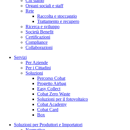
Chi siamo
Organi sociali e staff
Rete
Raccolta e stoccaggio
Trattamento e recupero
Ricerca e sviluppo
Società Benefit
Certificazioni
Compliance
Collaborazioni
Servizi
Per Aziende
Per i Cittadini
Soluzioni
Percorso Cobat
Progetto Airbag
Easy Collect
Cobat Zero Waste
Soluzioni per il fotovoltaico
Cobat Academy
Cobat Card
Box
Soluzioni per Produttori e Importatori
Normative