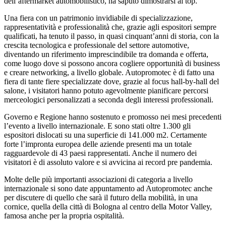
dell’aftermarket automobilistico, ha saputo dimostrarsi al top.
Una fiera con un patrimonio invidiabile di specializzazione,
rappresentatività e professionalità che, grazie agli espositori sempre
qualificati, ha tenuto il passo, in quasi cinquant’anni di storia, con la
crescita tecnologica e professionale del settore automotive,
diventando un riferimento imprescindibile tra domanda e offerta,
come luogo dove si possono ancora cogliere opportunità di business
e creare networking, a livello globale. Autopromotec è di fatto una
fiera di tante fiere specializzate dove, grazie al focus hall-by-hall del
salone, i visitatori hanno potuto agevolmente pianificare percorsi
merceologici personalizzati a seconda degli interessi professionali.
Governo e Regione hanno sostenuto e promosso nei mesi precedenti
l’evento a livello internazionale. E sono stati oltre 1.300 gli
espositori dislocati su una superficie di 141.000 m2. Certamente
forte l’impronta europea delle aziende presenti ma un totale
ragguardevole di 43 paesi rappresentati. Anche il numero dei
visitatori è di assoluto valore e si avvicina ai record pre pandemia.
Molte delle più importanti associazioni di categoria a livello
internazionale si sono date appuntamento ad Autopromotec anche
per discutere di quello che sarà il futuro della mobilità, in una
cornice, quella della città di Bologna al centro della Motor Valley,
famosa anche per la propria ospitalità.