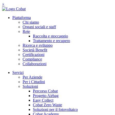
×
Piattaforma
Chi siamo
Organi sociali e staff
Rete
Raccolta e stoccaggio
Trattamento e recupero
Ricerca e sviluppo
Società Benefit
Certificazioni
Compliance
Collaborazioni
Servizi
Per Aziende
Per i Cittadini
Soluzioni
Percorso Cobat
Progetto Airbag
Easy Collect
Cobat Zero Waste
Soluzioni per il fotovoltaico
Cobat Academy