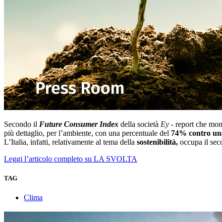
Secondo il
Future Consumer Index
della società
Ey
- report che mon
più dettaglio, per l’ambiente, con una percentuale del
74%
contro un
L’Italia, infatti, relativamente al tema della
sostenibilità,
occupa il seco
Leggi l’articolo completo su LA SVOLTA
TAG
Clima