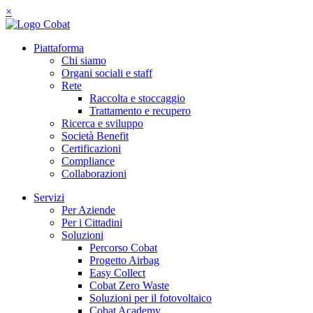
×
Piattaforma
Chi siamo
Organi sociali e staff
Rete
Raccolta e stoccaggio
Trattamento e recupero
Ricerca e sviluppo
Società Benefit
Certificazioni
Compliance
Collaborazioni
Servizi
Per Aziende
Per i Cittadini
Soluzioni
Percorso Cobat
Progetto Airbag
Easy Collect
Cobat Zero Waste
Soluzioni per il fotovoltaico
Cobat Academy