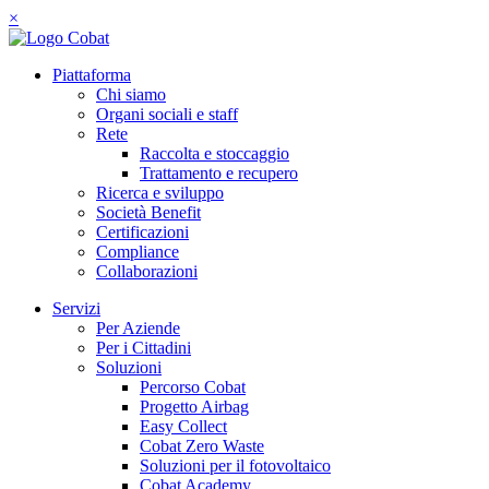
×
Piattaforma
Chi siamo
Organi sociali e staff
Rete
Raccolta e stoccaggio
Trattamento e recupero
Ricerca e sviluppo
Società Benefit
Certificazioni
Compliance
Collaborazioni
Servizi
Per Aziende
Per i Cittadini
Soluzioni
Percorso Cobat
Progetto Airbag
Easy Collect
Cobat Zero Waste
Soluzioni per il fotovoltaico
Cobat Academy