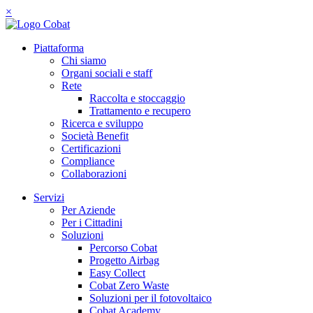
×
Piattaforma
Chi siamo
Organi sociali e staff
Rete
Raccolta e stoccaggio
Trattamento e recupero
Ricerca e sviluppo
Società Benefit
Certificazioni
Compliance
Collaborazioni
Servizi
Per Aziende
Per i Cittadini
Soluzioni
Percorso Cobat
Progetto Airbag
Easy Collect
Cobat Zero Waste
Soluzioni per il fotovoltaico
Cobat Academy