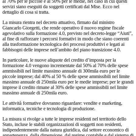
al 70% per le piccole e al 50% per le medie, nel caso in cui questi
servizi siano eseguiti da soggetti certificati dal Mise. Ecco nel
dettaglio di cosa si tratta.
La misura rientra nel decreto attuativo, firmato dal ministro
Giancarlo Giorgetti, che rende operativo il nuovo regime fiscale
agevolativo sulla formazione 4.0, previsto nel decreto-legge “Aiuti”,
al fine di rafforzare i percorsi formativi in modo che siano coerenti
alla trasformazione tecnologica dei processi produttivi e legati ai
fabbisogni delle imprese nell’ambito del piano transizione 4.0.
In particolare, le nuove aliquote del credito d’imposta per la
formazione 4.0 vengono incrementate dal 50% al 70% delle spese
ammissibili nel limite massimo annuale di 300mila euro per le
piccole imprese; dal 40% al 50 % delle spese ammissibili nel limite
massimo annuale di 250mila euro per le medie imprese; per le grandi
imprese il credito rimane al 30% delle spese ammissibili nel limite
massimo annuale di 250mila euro.
Le attività formative dovranno riguardare: vendite e marketing,
informatica, tecniche e tecnologia di produzione.
La misura si rivolge a tutte le imprese residenti nel territorio dello
Stato, incluse le stabili organizzazioni di soggetti non residenti,
indipendentemente dalla natura giuridica, dal settore economico di
appartenenza, dalla dimensione, dal regime contabile e dal sistema di