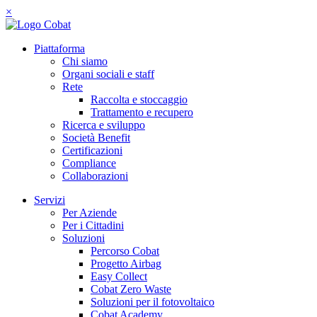
×
Piattaforma
Chi siamo
Organi sociali e staff
Rete
Raccolta e stoccaggio
Trattamento e recupero
Ricerca e sviluppo
Società Benefit
Certificazioni
Compliance
Collaborazioni
Servizi
Per Aziende
Per i Cittadini
Soluzioni
Percorso Cobat
Progetto Airbag
Easy Collect
Cobat Zero Waste
Soluzioni per il fotovoltaico
Cobat Academy