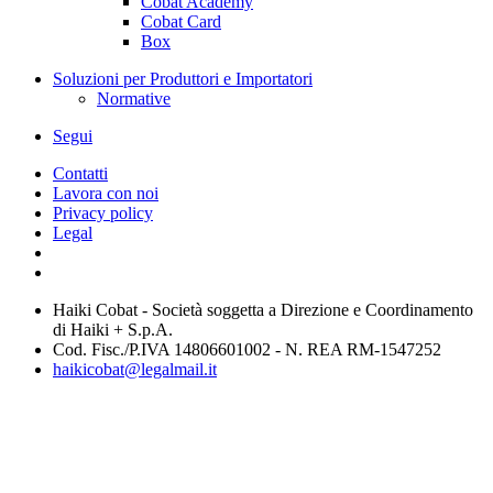
Cobat Academy
Cobat Card
Box
Soluzioni per Produttori e Importatori
Normative
Segui
Contatti
Lavora con noi
Privacy policy
Legal
Haiki Cobat - Società soggetta a Direzione e Coordinamento
di Haiki + S.p.A.
Cod. Fisc./P.IVA 14806601002 - N. REA RM-1547252
haikicobat@legalmail.it