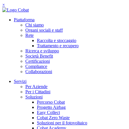
×
Piattaforma
Chi siamo
Organi sociali e staff
Rete
Raccolta e stoccaggio
Trattamento e recupero
Ricerca e sviluppo
Società Benefit
Certificazioni
Compliance
Collaborazioni
Servizi
Per Aziende
Per i Cittadini
Soluzioni
Percorso Cobat
Progetto Airbag
Easy Collect
Cobat Zero Waste
Soluzioni per il fotovoltaico
Cobat Academy