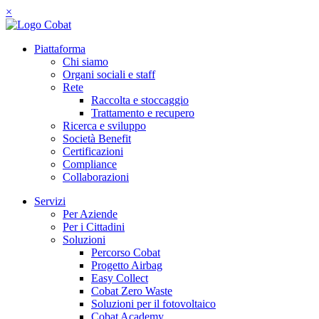
×
Piattaforma
Chi siamo
Organi sociali e staff
Rete
Raccolta e stoccaggio
Trattamento e recupero
Ricerca e sviluppo
Società Benefit
Certificazioni
Compliance
Collaborazioni
Servizi
Per Aziende
Per i Cittadini
Soluzioni
Percorso Cobat
Progetto Airbag
Easy Collect
Cobat Zero Waste
Soluzioni per il fotovoltaico
Cobat Academy