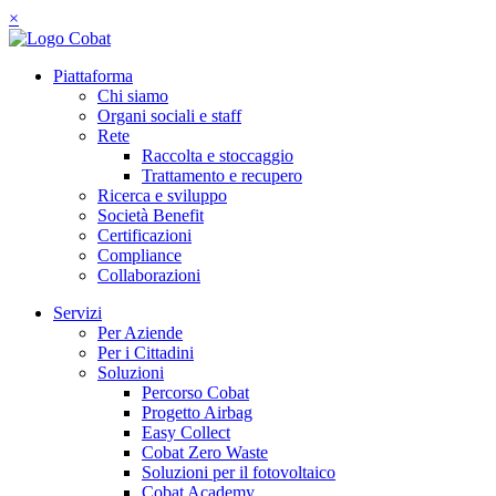
×
Piattaforma
Chi siamo
Organi sociali e staff
Rete
Raccolta e stoccaggio
Trattamento e recupero
Ricerca e sviluppo
Società Benefit
Certificazioni
Compliance
Collaborazioni
Servizi
Per Aziende
Per i Cittadini
Soluzioni
Percorso Cobat
Progetto Airbag
Easy Collect
Cobat Zero Waste
Soluzioni per il fotovoltaico
Cobat Academy