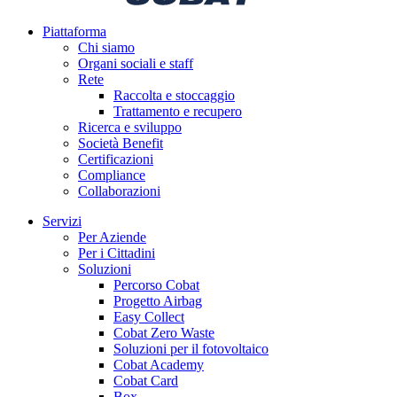
Piattaforma
Chi siamo
Organi sociali e staff
Rete
Raccolta e stoccaggio
Trattamento e recupero
Ricerca e sviluppo
Società Benefit
Certificazioni
Compliance
Collaborazioni
Servizi
Per Aziende
Per i Cittadini
Soluzioni
Percorso Cobat
Progetto Airbag
Easy Collect
Cobat Zero Waste
Soluzioni per il fotovoltaico
Cobat Academy
Cobat Card
Box