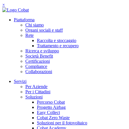
×
Piattaforma
Chi siamo
Organi sociali e staff
Rete
Raccolta e stoccaggio
Trattamento e recupero
Ricerca e sviluppo
Società Benefit
Certificazioni
Compliance
Collaborazioni
Servizi
Per Aziende
Per i Cittadini
Soluzioni
Percorso Cobat
Progetto Airbag
Easy Collect
Cobat Zero Waste
Soluzioni per il fotovoltaico
Cobat Academy