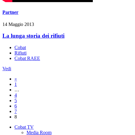
Partner
14 Maggio 2013
La lunga storia dei rifiuti
Cobat
Rifiuti
Cobat RAEE
Vedi
«
1
…
4
5
6
7
8
Cobat TV
Media Room