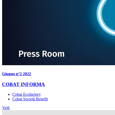
Giugno n°2 2022
COBAT INFORMA
Cobat Ecofactory
Cobat Società Benefit
Vedi