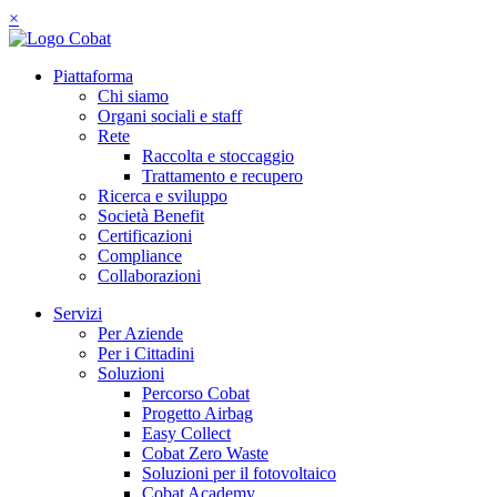
×
Piattaforma
Chi siamo
Organi sociali e staff
Rete
Raccolta e stoccaggio
Trattamento e recupero
Ricerca e sviluppo
Società Benefit
Certificazioni
Compliance
Collaborazioni
Servizi
Per Aziende
Per i Cittadini
Soluzioni
Percorso Cobat
Progetto Airbag
Easy Collect
Cobat Zero Waste
Soluzioni per il fotovoltaico
Cobat Academy